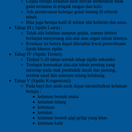
Gejala berupa kelainan kulit bercak kemerahan tidak
gatal terutama di telapak tangan dan kaki.
Ada pembesaran kelenjar getah bening di seluruh
tubuh.
Bisa juga berupa kutil di sekitar alat kelamin dan anus.
Tahap III ( Sipilis Laten) :
Tidak ada keluhan ataupun gejala, namun infeksi
berlanjut menyerang alat-alat atau organ tubuh lainnya.
Keadaan ini hanya dapat diketahui lewat pemeriksaan
darah khusus sipilis
Tahap IV (Sipilis Tersier):
Timbul 5-30 tahun setelah tahap sipilis sekunder
Terdapat kerusakan alat-alat tubuh penting yang
menetap pada otak pembuluh darah dan jantung,
serabut saraf dan sumsum tulang belakang.
Tahap V (Sipilis Kongeniotal):
Pada bayi dan anak-anak dapat menimbulkan kelainan
berupa :
kelainan bentuk muka
kelainan tulang
kebutaan
ketulian
kelainan bentuk gigi geligi yang khas
kelainan kulit