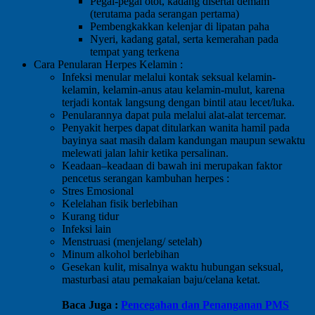
Pegal-pegal otot, kadang disertai demam
(terutama pada serangan pertama)
Pembengkakkan kelenjar di lipatan paha
Nyeri, kadang gatal, serta kemerahan pada
tempat yang terkena
Cara Penularan Herpes Kelamin :
Infeksi menular melalui kontak seksual kelamin-
kelamin, kelamin-anus atau kelamin-mulut, karena
terjadi kontak langsung dengan bintil atau lecet/luka.
Penularannya dapat pula melalui alat-alat tercemar.
Penyakit herpes dapat ditularkan wanita hamil pada
bayinya saat masih dalam kandungan maupun sewaktu
melewati jalan lahir ketika persalinan.
Keadaan–keadaan di bawah ini merupakan faktor
pencetus serangan kambuhan herpes :
Stres Emosional
Kelelahan fisik berlebihan
Kurang tidur
Infeksi lain
Menstruasi (menjelang/ setelah)
Minum alkohol berlebihan
Gesekan kulit, misalnya waktu hubungan seksual,
masturbasi atau pemakaian baju/celana ketat.
Baca Juga :
Pencegahan dan Penanganan PMS