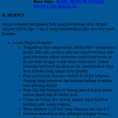
Baca Juga :
JENIS-JENIS PENYAKIT
MENULAR SEKSUAL
II. HERPES
Herpes kelamin merupakan IMS yang disebabkan virus
Herpes
Simplek
(HSV) tipe 1 dan 2 yang menimbulkan luka atau lecet pada
kelamin.
Gejala Herpes Kelamin:
Tergantung daya tahan tubuh, infeksi HSV sering tanpa
gejala. Bila ada, awalnya ada rasa seperti terbakar atau
gatal dikelamin diikuti timbulnya bintil-bintil berisi air
di atas kulit dengan warna dasar kemerahan. Dalam
beberapa hari bintil ini akan pecah, menimbulkan luka
lecet terbuka yang sangat nyeri (pedih)
Pada perempuan biasanya timbul di sekitar kelamin,
dinding liang kemaluan dan kadang-kadang di sekitar
anus (lubang dubur)
Pada laki-laki biasanya di batang atau di kepala penis,
namun dapat juga di sekitar anus.
Gejala ini hilang jika diobati, namun dapat kambuh
kembali pada waktu tertentu.
Masa inkubasi 1-26 hari yang biasanya rata-rata 6-7
Sebelum timbul lecet bisa didahului keluhan berupa :