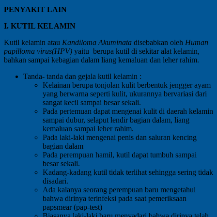
PENYAKIT LAIN
I. KUTIL KELAMIN
Kutil kelamin atau
Kandiloma Akuminata
disebabkan oleh
Human
papilloma virus(HPV)
yaitu berupa kutil di sekitar alat kelamin,
bahkan sampai kebagian dalam liang kemaluan dan leher rahim.
Tanda- tanda dan gejala kutil kelamin :
Kelainan berupa tonjolan kulit berbentuk jengger ayam
yang berwarna seperti kulit, ukurannya bervariasi dari
sangat kecil sampai besar sekali.
Pada pertemuan dapat mengenai kulit di daerah kelamin
sampai dubur, selaput lendir bagian dalam, liang
kemaluan sampai leher rahim.
Pada laki-laki mengenai penis dan saluran kencing
bagian dalam
Pada perempuan hamil, kutil dapat tumbuh sampai
besar sekali.
Kadang-kadang kutil tidak terlihat sehingga sering tidak
disadari.
Ada kalanya seorang perempuan baru mengetahui
bahwa dirinya terinfeksi pada saat pemeriksaan
papsmear (pap-test)
Biasanya laki-laki baru menyadari bahwa dirinya telah