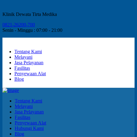
Klinik Dewata Tirta Medika
0821-26200-700
Senin - Minggu : 07:00 - 21:00
Tentang Kami
Melayani
Jasa Pelayanan
Fasilitas
Penyewaan Alat
Blog
Tentang Kami
Melayani
Jasa Pelayanan
Fasilitas
Penyewaan Alat
Hubungi Kami
Blog