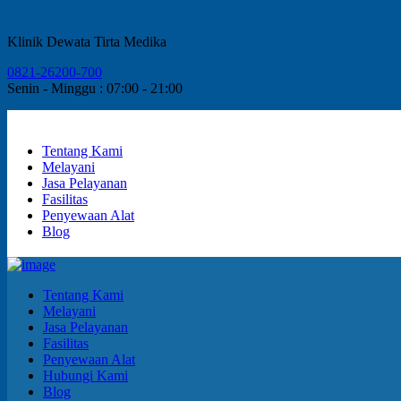
Klinik Dewata Tirta Medika
0821-26200-700
Senin - Minggu : 07:00 - 21:00
Tentang Kami
Melayani
Jasa Pelayanan
Fasilitas
Penyewaan Alat
Blog
Tentang Kami
Melayani
Jasa Pelayanan
Fasilitas
Penyewaan Alat
Hubungi Kami
Blog