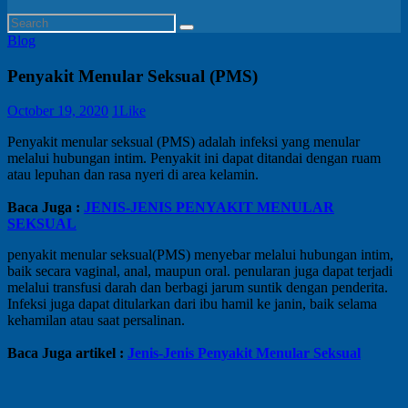
Blog
Penyakit Menular Seksual (PMS)
October 19, 2020
1
Like
Penyakit menular seksual (PMS) adalah infeksi yang menular
melalui hubungan intim. Penyakit ini dapat ditandai dengan ruam
atau lepuhan dan rasa nyeri di area kelamin.
Baca Juga :
JENIS-JENIS PENYAKIT MENULAR
SEKSUAL
penyakit menular seksual(PMS) menyebar melalui hubungan intim,
baik secara vaginal, anal, maupun oral. penularan juga dapat terjadi
melalui transfusi darah dan berbagi jarum suntik dengan penderita.
Infeksi juga dapat ditularkan dari ibu hamil ke janin, baik selama
kehamilan atau saat persalinan.
Baca Juga artikel :
Jenis-Jenis Penyakit Menular Seksual