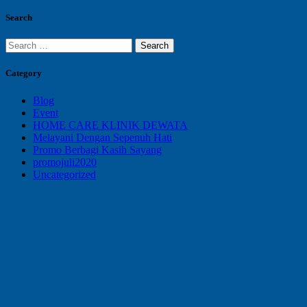
Search
Search
for:
Category
Blog
Event
HOME CARE KLINIK DEWATA
Melayani Dengan Sepenuh Hati
Promo Berbagi Kasih Sayang
promojuli2020
Uncategorized