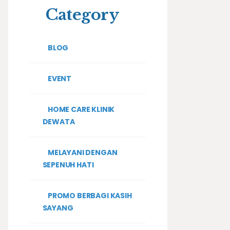
Category
BLOG
EVENT
HOME CARE KLINIK
DEWATA
MELAYANI DENGAN
SEPENUH HATI
PROMO BERBAGI KASIH
SAYANG