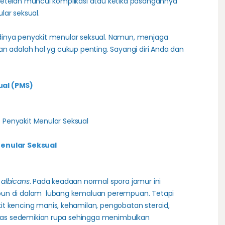
setelah muncul komplikasi atau ketika pasangannya
lar seksual.
inya penyakit menular seksual. Namun, menjaga
n adalah hal yg cukup penting. Sayangi diri Anda dan
ual (PMS)
r
Penyakit Menular Seksual
Menular Seksual
albicans
. Pada keadaan normal spora jamur ini
pun di dalam lubang kemaluan perempuan. Tetapi
t kencing manis, kehamilan, pengobatan steroid,
eluas sedemikian rupa sehingga menimbulkan