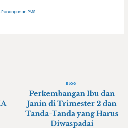
 Penanganan PMS
BLOG
Perkembangan Ibu dan
KA
Janin di Trimester 2 dan
Tanda-Tanda yang Harus
Diwaspadai