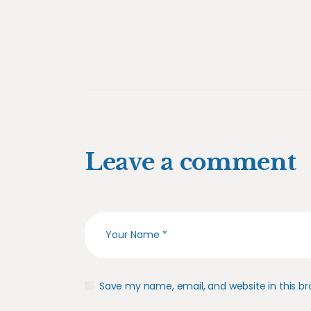
Leave a comment
Save my name, email, and website in this br