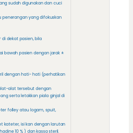
ang sudah digunakan dan cuci
pu penerangan yang difokuskan
 di dekat pasien, bila
ai bawah pasien dengan jarak ±
ril dengan hati- hati (perhatikan
 alat-alat tersebut dengan
 serta letakkan piala ginjal di
er folley atau logam, spuit,
set kateter, isi kan dengan larutan
adine 10 % ) dan kassa steril.