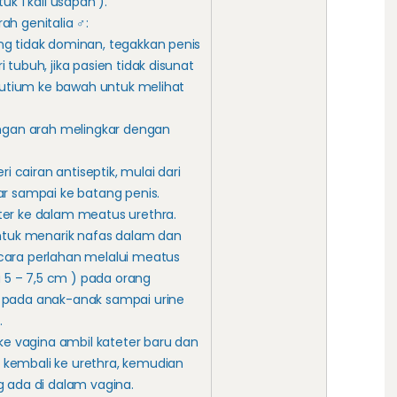
uk 1 kali usapan ).
ah genitalia ♂:
g tidak dominan, tegakkan penis
 tubuh, jika pasien tidak disunat
eputium ke bawah untuk melihat
engan arah melingkar dengan
ri cairan antiseptik, mulai dari
ar sampai ke batang penis.
er ke dalam meatus urethra.
untuk menarik nafas dalam dan
cara perlahan melalui meatus
au 5 – 7,5 cm ) pada orang
 pada anak-anak sampai urine
.
 ke vagina ambil kateter baru dan
kembali ke urethra, kemudian
g ada di dalam vagina.