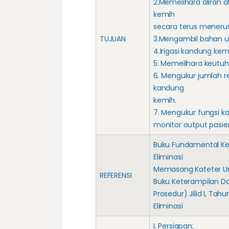
2.Memelihara aliran a
kemih
secara terus menerus
TUJUAN
3.Mengambil bahan uri
4.Irigasi kandung kem
5. Memelihara keutu
6. Mengukur jumlah r
kandung
kemih.
7. Mengukur fungsi k
monitor output pasien
Buku Fundamental Ke
Eliminasi
Memasang Kateter Uri
REFERENSI
Buku Keterampilan D
Prosedur) Jilid I, T
Eliminasi
I. Persiapan: