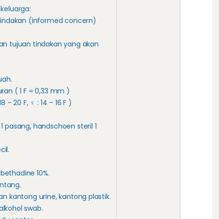
keluarga:
 tindakan (informed concern)
an tujuan tindakan yang akan
uah.
ran ( 1 F = 0,33 mm )
 – 20 F, ♀ : 14 – 16 F )
1 pasang, handschoen steril 1
cil.
n bethadine 10%.
entang.
an kantong urine, kantong plastik.
, alkohol swab.