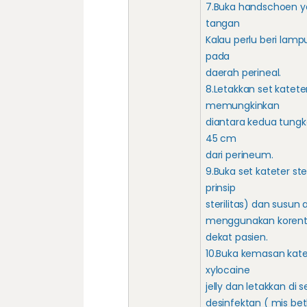
7.Buka handschoen y
tangan
Kalau perlu beri lam
pada
daerah perineal.
8.Letakkan set kateter
memungkinkan
diantara kedua tungk
45 cm
dari perineum.
9.Buka set kateter ste
prinsip
sterilitas) dan susun
menggunakan korentang
dekat pasien.
10.Buka kemasan katet
xylocaine
jelly dan letakkan di 
desinfektan ( mis beth