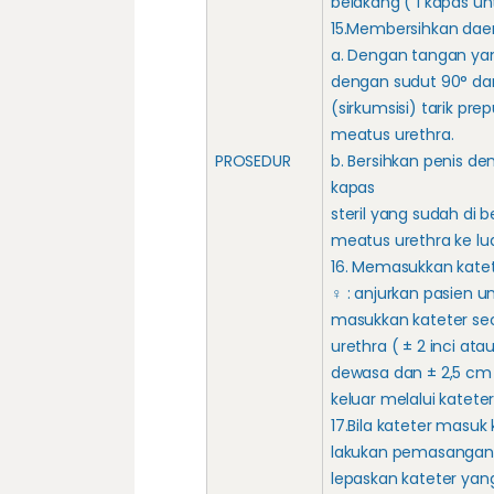
belakang ( 1 kapas unt
15.Membersihkan daer
a. Dengan tangan yan
dengan sudut 90° dari
(sirkumsisi) tarik pr
meatus urethra.
PROSEDUR
b. Bersihkan penis d
kapas
steril yang sudah di be
meatus urethra ke lu
16. Memasukkan katet
♀ : anjurkan pasien 
masukkan kateter se
urethra ( ± 2 inci at
dewasa dan ± 2,5 cm
keluar melalui kateter
17.Bila kateter masuk
lakukan pemasangan 
lepaskan kateter yan