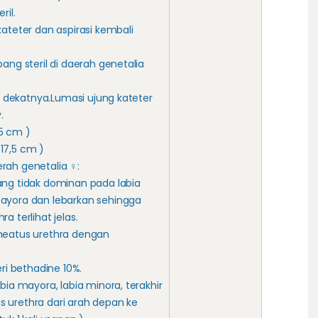
ril.
kateter dan aspirasi kembali
bang steril di daerah genetalia
di dekatnya.Lumasi ujung kateter
.
 5 cm )
– 17,5 cm )
rah genetalia ♀:
ang tidak dominan pada labia
ayora dan lebarkan sehingga
a terlihat jelas.
meatus urethra dengan
eri bethadine 10%.
bia mayora, labia minora, terakhir
 urethra dari arah depan ke