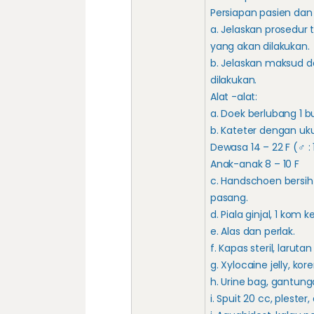
Persiapan pasien dan 
a. Jelaskan prosedur
yang akan dilakukan.
b. Jelaskan maksud d
dilakukan.
Alat -alat:
a. Doek berlubang 1 b
b. Kateter dengan uku
Dewasa 14 – 22 F (♂ : 18
Anak-anak 8 – 10 F
c. Handschoen bersih 
pasang.
d. Piala ginjal, 1 kom ke
e. Alas dan perlak.
f. Kapas steril, laruta
g. Xylocaine jelly, kor
h. Urine bag, gantung
i. Spuit 20 cc, plester