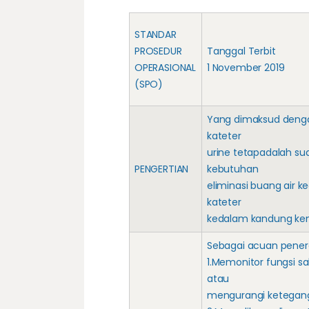
STANDAR
PROSEDUR
Tanggal Terbit
OPERASIONAL
1 November 2019
(SPO)
Yang dimaksud deng
kateter
urine tetapadalah s
PENGERTIAN
kebutuhan
eliminasi buang air 
kateter
kedalam kandung kemi
Sebagai acuan pener
1.Memonitor fungsi 
atau
mengurangi ketegang