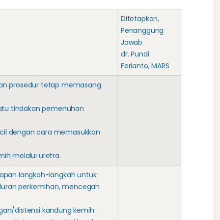
Ditetapkan,
Penanggung
Jawab
dr. Pundi
Ferianto, MARS
an prosedur tetap memasang
uatu tindakan pemenuhan
kecil dengan cara memasukkan
h melalui uretra.
apan langkah-langkah untuk:
saluran perkemihan, mencegah
an/distensi kandung kemih.