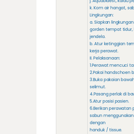
j. Aquabidest, kalau pe
k. Kom air hangat, sa
Lingkungan:
a. Siapkan lingkunga
gorden tempat tidur, 
jendela.
b. Atur ketinggian te
kerja perawat.
II. Pelaksanaan:
1.Perawat mencuci ta
2.Pakai handschoen b
3.Buka pakaian bawa
selimut.
4.Pasang perlak di b
5.Atur posisi pasien.
6.Berikan perawatan
sabun menggunakan 
dengan
handuk / tissue.