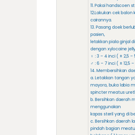
11. Pakai handscoen ste
12.Lakukan cek balon 
cairannya.
13. Pasang doek berlu
pasien,
letakkan piala ginjal 
dengan xylocaine jelly
♀ : 3 – 4 inci ( ± 2,5 –
♂ : 6 – 7 inci ( ± 12,5 
14. Membersihkan dae
a. Letakkan tangan y
mayora, buka labia m
spincter meatus urethr
b. Bersihkan daerah 
menggunakan
kapas steril yang di b
c. Bersihkan daerah la
pindah bagian meatus