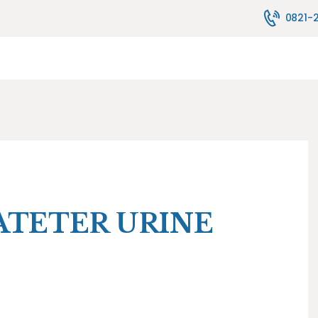
TENTANG KAMI
0821-
MELAYANI
JASA PELAYANAN
FASILITAS
PENYEWAAN ALAT
HUBUNGI KAMI
BLOG
TETER URINE