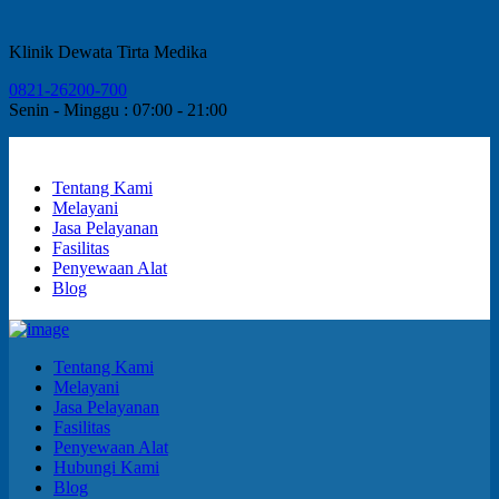
Klinik Dewata Tirta Medika
0821-26200-700
Senin - Minggu : 07:00 - 21:00
Tentang Kami
Melayani
Jasa Pelayanan
Fasilitas
Penyewaan Alat
Blog
Tentang Kami
Melayani
Jasa Pelayanan
Fasilitas
Penyewaan Alat
Hubungi Kami
Blog