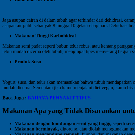
Jaga asupan cairan di dalam tubuh agar terhindar dari dehidrasi, ca
asupan air putih sebanyak 8 hingga 10 gelas setiap hari. Dehidrasi t
Makanan Tinggi Karbohidrat
Makanan semi padat seperti bubur, telur rebus, atau kentang pangga
lebih mudah dicerna oleh tubuh, mengingat tipes menyerang bagian s
Produk Susu
Yogurt, susu, dan telur akan memastikan bahwa tubuh mendapatkan cu
mudah dicerna. Sementara jika kamu menjalani diet vegan, kamu bisa
Baca Juga :
BAHAYA PENYAKIT TIFUS
Makanan Apa yang Tidak Disarankan unt
Makanan dengan kandungan serat yang tinggi,
seperti ser
Makanan berminyak,
digoreng, atau diolah menggunakan me
Makanan mengandung rempah,
bumbu, dan makanan dengan 