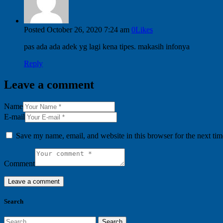
Posted
October 26, 2020
7:24 am
0
Likes
pas ada ada adek yg lagi kena tipes. makasih infonya
Reply
Leave a comment
Name
E-mail
Save my name, email, and website in this browser for the next ti
Comment
Search
Search