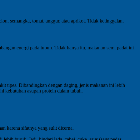
on, semangka, tomat, anggur, atau aprikot. Tidak ketinggalan,
mbangan energi pada tubuh. Tidak hanya itu, makanan semi padat ini
it tipes. Dibandingkan dengan daging, jenis makanan ini lebih
uhi kebutuhan asupan protein dalam tubuh.
n karena sifatnya yang sulit dicerna.
ih buruk. Jadi, hindari lada, cabai, cuka, saus (saus pedas