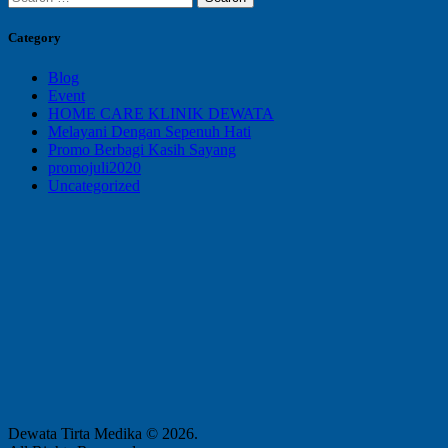
for:
Category
Blog
Event
HOME CARE KLINIK DEWATA
Melayani Dengan Sepenuh Hati
Promo Berbagi Kasih Sayang
promojuli2020
Uncategorized
Dewata Tirta Medika © 2026.