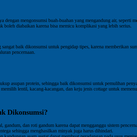
ranya dengan mengonsumsi buah-buahan yang mengandung air, seperti mel
idak boleh diabaikan karena bisa memicu komplikasi yang lebih serius.
ng sangat baik dikonsumsi untuk pengidap tipes, karena memberikan su
aluran pencernaan.
kup asupan protein, sehingga baik dikonsumsi untuk pemulihan penyak
 memilih lentil, kacang-kacangan, dan keju jenis cottage untuk memen
uk Dikonsumsi?
eal, gandum, dan roti gandum karena dapat mengganggu sistem pencernaa
ntega sehingga menghasilkan minyak juga harus dihindari.
kandungan asam asetat dapat membuat peradangan pada usus menjadi leb