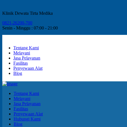
Klinik Dewata Tirta Medika
0821-26200-700
Senin - Minggu : 07:00 - 21:00
Tentang Kami
Melayani
Jasa Pelayanan
Fasilitas
Penyewaan Alat
Blog
Tentang Kami
Melayani
Jasa Pelayanan
Fasilitas
Penyewaan Alat
Hubungi Kami
Blog