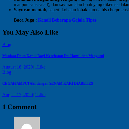
maupun saus salad), dan sayuran atau buah yang dikemas dala
Sayuran mentah,
seperti kol atau lobak karena bisa berpote
Baca Juga :
Kenali Beberapa Gejala Tipes
You May Also Like
Blog
Manfaat Daun Katuk Bagi Kesehatan Ibu Hamil dan Menyusui
August 18, 2020
|
1
Like
Blog
CEGAH AMPUTASI dengan SENAM KAKI DIABETES
August 17, 2020
|
1
Like
1 Comment