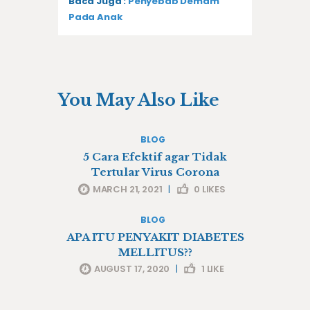
Baca Juga :
Penyebab Demam
Pada Anak
You May Also Like
BLOG
5 Cara Efektif agar Tidak
Tertular Virus Corona
MARCH 21, 2021
|
0
LIKES
BLOG
APA ITU PENYAKIT DIABETES
MELLITUS??
AUGUST 17, 2020
|
1
LIKE