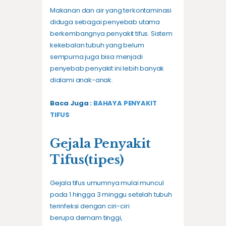
Makanan dan air yang terkontaminasi
diduga sebagai penyebab utama
berkembangnya penyakit tifus. Sistem
kekebalan tubuh yang belum
sempurna juga bisa menjadi
penyebab penyakit ini lebih banyak
dialami anak-anak.
Baca Juga :
BAHAYA PENYAKIT
TIFUS
Gejala Penyakit
Tifus(tipes)
Gejala tifus umumnya mulai muncul
pada 1 hingga 3 minggu setelah tubuh
terinfeksi dengan ciri-ciri
berupa demam tinggi,