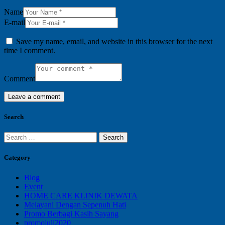
Name
E-mail
Save my name, email, and website in this browser for the next
time I comment.
Comment
Search
Search
for:
Category
Blog
Event
HOME CARE KLINIK DEWATA
Melayani Dengan Sepenuh Hati
Promo Berbagi Kasih Sayang
promojuli2020