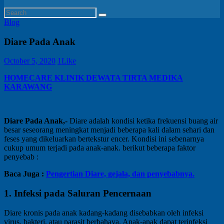
Blog
Diare Pada Anak
October 5, 2020
1
Like
HOMECARE KLINIK DEWATA TIRTA MEDIKA
KARAWANG
Diare Pada Anak,-
Diare adalah kondisi ketika frekuensi buang air
besar seseorang meningkat menjadi beberapa kali dalam sehari dan
feses yang dikeluarkan bertekstur encer. Kondisi ini sebenarnya
cukup umum terjadi pada anak-anak. berikut beberapa faktor
penyebab :
Baca Juga :
Pengertian Diare, gejala, dan penyebabnya.
1. Infeksi pada Saluran Pencernaan
Diare kronis pada anak kadang-kadang disebabkan oleh infeksi
virus, bakteri, atau parasit berbahaya. Anak-anak dapat terinfeksi