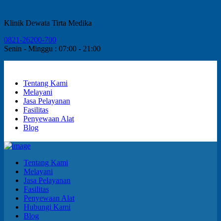
Klinik Dewata Tirta Medika
0821-26200-700
Senin - Minggu : 07:00 - 21:00
Tentang Kami
Melayani
Jasa Pelayanan
Fasilitas
Penyewaan Alat
Blog
Tentang Kami
Melayani
Jasa Pelayanan
Fasilitas
Penyewaan Alat
Hubungi Kami
Blog