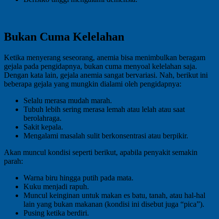
Bukan Cuma Kelelahan
Ketika menyerang seseorang, anemia bisa menimbulkan beragam
gejala pada pengidapnya, bukan cuma menyoal kelelahan saja.
Dengan kata lain, gejala anemia sangat bervariasi. Nah, berikut ini
beberapa gejala yang mungkin dialami oleh pengidapnya:
Selalu merasa mudah marah.
Tubuh lebih sering merasa lemah atau lelah atau saat
berolahraga.
Sakit kepala.
Mengalami masalah sulit berkonsentrasi atau berpikir.
Akan muncul kondisi seperti berikut, apabila penyakit semakin
parah:
Warna biru hingga putih pada mata.
Kuku menjadi rapuh.
Muncul keinginan untuk makan es batu, tanah, atau hal-hal
lain yang bukan makanan (kondisi ini disebut juga “pica”).
Pusing ketika berdiri.