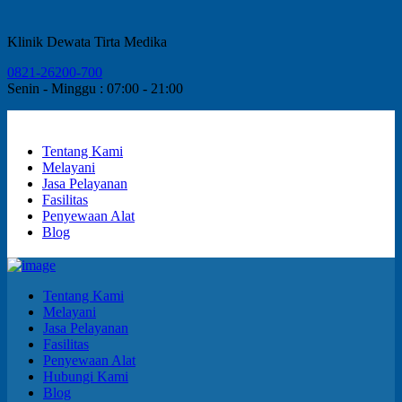
Klinik Dewata Tirta Medika
0821-26200-700
Senin - Minggu : 07:00 - 21:00
Tentang Kami
Melayani
Jasa Pelayanan
Fasilitas
Penyewaan Alat
Blog
Tentang Kami
Melayani
Jasa Pelayanan
Fasilitas
Penyewaan Alat
Hubungi Kami
Blog