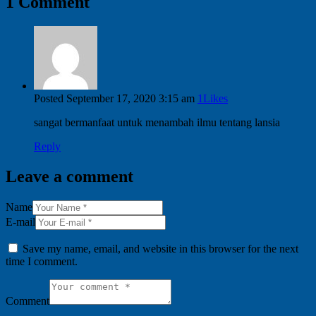
1 Comment
Posted
September 17, 2020
3:15 am
1
Likes
sangat bermanfaat untuk menambah ilmu tentang lansia
Reply
Leave a comment
Name
E-mail
Save my name, email, and website in this browser for the next
time I comment.
Comment