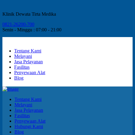
Klinik Dewata Tirta Medika
0821-26200-700
Senin - Minggu : 07:00 - 21:00
Tentang Kami
Melayani
Jasa Pelayanan
Fasilitas
Penyewaan Alat
Blog
Tentang Kami
Melayani
Jasa Pelayanan
Fasilitas
Penyewaan Alat
Hubungi Kami
Blog