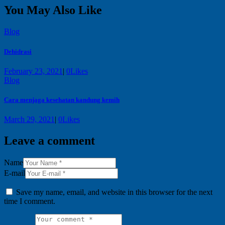
You May Also Like
Blog
Dehidrasi
February 23, 2021
|
0
Likes
Blog
Cara menjaga kesehatan kandung kemih
March 29, 2021
|
0
Likes
Leave a comment
Name
E-mail
Save my name, email, and website in this browser for the next
time I comment.