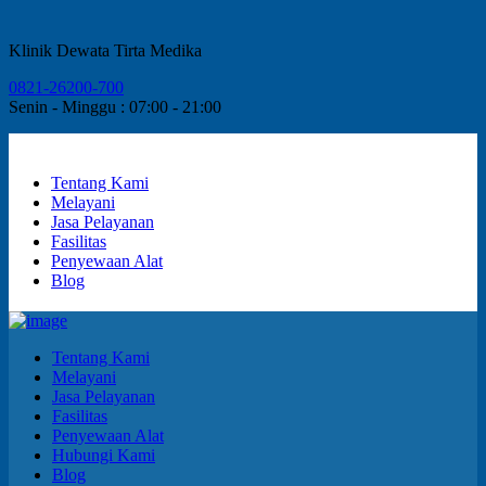
Klinik Dewata Tirta Medika
0821-26200-700
Senin - Minggu : 07:00 - 21:00
Tentang Kami
Melayani
Jasa Pelayanan
Fasilitas
Penyewaan Alat
Blog
Tentang Kami
Melayani
Jasa Pelayanan
Fasilitas
Penyewaan Alat
Hubungi Kami
Blog