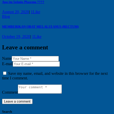
Apa itu Solutio Plasenta ????
August 20, 2020
|
1
Like
Blog
MEMBERIKAN OBAT MELALUI ANUS (RECTUM)
October 19, 2020
|
1
Like
Leave a comment
Name
E-mail
Save my name, email, and website in this browser for the next
time I comment.
Comment
Search