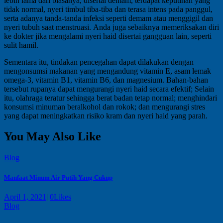
lebih lama dari biasanya, disertai demam, terdapat keputihan yang
tidak normal, nyeri timbul tiba-tiba dan terasa intens pada panggul,
serta adanya tanda-tanda infeksi seperti demam atau menggigil dan
nyeri tubuh saat menstruasi. Anda juga sebaiknya memeriksakan diri
ke dokter jika mengalami nyeri haid disertai gangguan lain, seperti
sulit hamil.
Sementara itu, tindakan pencegahan dapat dilakukan dengan
mengonsumsi makanan yang mengandung vitamin E, asam lemak
omega-3, vitamin B1, vitamin B6, dan magnesium. Bahan-bahan
tersebut rupanya dapat mengurangi nyeri haid secara efektif; Selain
itu, olahraga teratur sehingga berat badan tetap normal; menghindari
konsumsi minuman beralkohol dan rokok; dan mengurangi stres
yang dapat meningkatkan risiko kram dan nyeri haid yang parah.
You May Also Like
Blog
Manfaat Minum Air Putih Yang Cukup
April 1, 2021
|
0
Likes
Blog