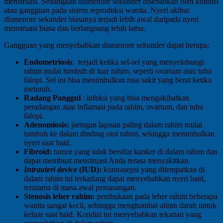
menstruasi. Sedangkan dismenore sekunder disebabkan oleh kondisi
atau gangguan pada sistem reproduksi wanita. Nyeri akibat
dismenore sekunder biasanya terjadi lebih awal daripada nyeri
menstruasi biasa dan berlangsung lebih lama.
Gangguan yang menyebabkan dismenore sekunder dapat berupa:
Endometriosis
: terjadi ketika sel-sel yang menyelubungi
rahim mulai tumbuh di luar rahim, seperti ovarium atau tuba
falopi. Sel ini bisa menimbulkan rasa sakit yang berat ketika
meluruh.
Radang Panggul
: infeksi yang bisa mengakibatkan
peradangan atau inflamasi pada rahim, ovarium, dan tuba
falopi.
Adenomiosis:
jaringan lapisan paling dalam rahim mulai
tumbuh ke dalam dinding otot rahim, sehingga menimbulkan
nyeri saat haid.
Fibroid:
tumor yang tidak bersifat kanker di dalam rahim dan
dapat membuat menstruasi Anda terasa menyakitkan.
Intrauteri device
(IUD):
kontrasepsi yang ditempatkan di
dalam rahim ini terkadang dapat menyebabkan nyeri haid,
terutama di masa awal pemasangan.
Stenosis leher rahim:
pembukaan pada leher rahim beberapa
wanita sangat kecil, sehingga menghambat aliran darah untuk
keluar saat haid. Kondisi ini menyebabkan tekanan yang