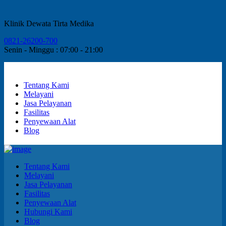
Klinik Dewata Tirta Medika
0821-26200-700
Senin - Minggu : 07:00 - 21:00
Tentang Kami
Melayani
Jasa Pelayanan
Fasilitas
Penyewaan Alat
Blog
Tentang Kami
Melayani
Jasa Pelayanan
Fasilitas
Penyewaan Alat
Hubungi Kami
Blog