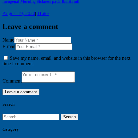
mengenal Morning Sickness pada Ibu Hamil
August 19, 2020
|
1
Like
Leave a comment
Name
E-mail
Save my name, email, and website in this browser for the next
time I comment.
Comment
Search
Search
for:
Category