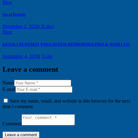
Blog
Saraf Kejepit
December 2, 2020
|
2
Likes
Blog
KENALI PENYAKIT PADA SISTEM REPRODUKSI PRIA & WANITA !!!
September 4, 2020
|
1
Like
Leave a comment
Name
E-mail
Save my name, email, and website in this browser for the next
time I comment.
Comment