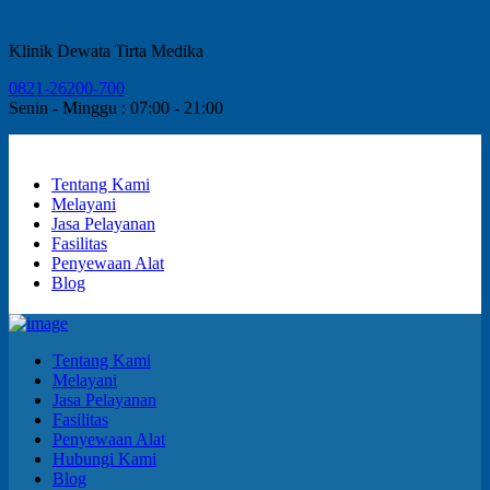
Klinik Dewata Tirta Medika
0821-26200-700
Senin - Minggu : 07:00 - 21:00
Tentang Kami
Melayani
Jasa Pelayanan
Fasilitas
Penyewaan Alat
Blog
Tentang Kami
Melayani
Jasa Pelayanan
Fasilitas
Penyewaan Alat
Hubungi Kami
Blog