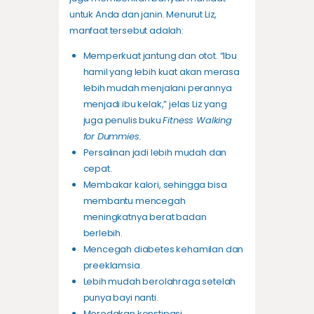
untuk Anda dan janin. Menurut Liz,
manfaat tersebut adalah:
Memperkuat jantung dan otot. “Ibu
hamil yang lebih kuat akan merasa
lebih mudah menjalani perannya
menjadi ibu kelak,” jelas Liz yang
juga penulis buku
Fitness Walking
for Dummies.
Persalinan jadi lebih mudah dan
cepat.
Membakar kalori, sehingga bisa
membantu mencegah
meningkatnya berat badan
berlebih.
Mencegah diabetes kehamilan dan
preeklamsia.
Lebih mudah berolahraga setelah
punya bayi nanti.
Meredakan konstipasi.