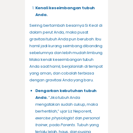
Kenali keseimbangan tubuh
Anda.
Seiring bertambah besarnya Si Kecil di
dalam perut Anda, maka pusat
gravitasi tubuh Anda pun berubah. Ibu
hamil jadi kurang seimbang dibanding
sebelumnya dan lebih mudah limbung.
Maka kenali keseimbangan tubuh
Anda saat hamil, berjalanlah di tempat
yang aman, dan cobalah terbiasa
dengan gravitasi Anda yang baru.
Dengarkan kebutuhan tubuh
Anda.
“Jika tubuh Anda
mengatakan sudah cukup, maka
berhentilah,” ujar Liz Neporent,
exercise physiologist
dan
personal
trainer
, pada
Parents
. Tubuh yang
terlalu lelah, haus, dan pusing