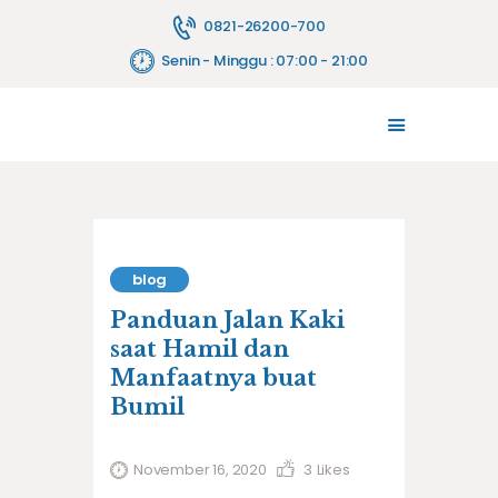
0821-26200-700
Senin - Minggu : 07:00 - 21:00
TENTANG KAMI
MELAYANI
JASA PELAYANAN
FASILITAS
PENYEWAAN ALAT
blog
HUBUNGI KAMI
Panduan Jalan Kaki
BLOG
saat Hamil dan
Manfaatnya buat
Bumil
November 16, 2020
3
Likes