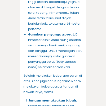
tinggi protein, seperti keju, yoghurt,
atau sedikit bagel dengan olesan
selai kacang. Ini membantu tubuh
Anda tetap fokus saat diajak
berjalan kaki, terutama di trimester
pertama.
Gunakan penyangga perut.
Di
trimester akhir, Anda mungkin lebih
sering mengalami nyeri punggung
dan panggul. Untuk mencegah atau
meredakannya, coba gunakan
penyangga perut (
belly support
band
) selama berjalan kaki.
Setelah melakukan beberapa saran di
atas, Anda juga harus ingat untuk tidak
melakukan beberapa pantangan di
bawah ini ya, Moms.
Jangan memaksakan tubuh.
Sebelum hamil, mungkin Anda