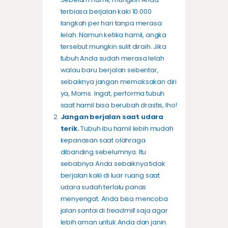
terbiasa berjalan kaki 10.000
langkah per hari tanpa merasa
lelah. Namun ketika hamil, angka
tersebut mungkin sulit diraih. Jika
tubuh Anda sudah merasa lelah
walau baru berjalan sebentar,
sebaiknya jangan memaksakan diri
ya, Moms. Ingat, performa tubuh
saat hamil bisa berubah drastis, lho!
Jangan berjalan saat udara
terik.
Tubuh ibu hamil lebih mudah
kepanasan saat olahraga
dibanding sebelumnya. Itu
sebabnya Anda sebaiknya tidak
berjalan kaki di luar ruang saat
udara sudah terlalu panas
menyengat. Anda bisa mencoba
jalan santai di
treadmill
saja agar
lebih aman untuk Anda dan janin.