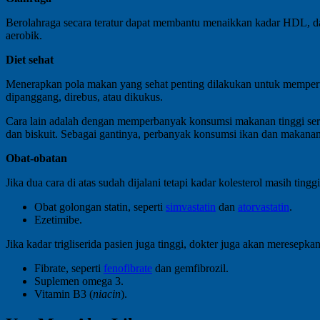
Berolahraga secara teratur dapat membantu menaikkan kadar HDL, da
aerobik.
Diet sehat
Menerapkan pola makan yang sehat penting dilakukan untuk memperta
dipanggang, direbus, atau dikukus.
Cara lain adalah dengan memperbanyak konsumsi makanan tinggi serat
dan biskuit. Sebagai gantinya, perbanyak konsumsi ikan dan makana
Obat-obatan
Jika dua cara di atas sudah dijalani tetapi kadar kolesterol masih tingg
Obat golongan statin, seperti
simvastatin
dan
atorvastatin
.
Ezetimibe.
Jika kadar trigliserida pasien juga tinggi, dokter juga akan meresepka
Fibrate, seperti
fenofibrate
dan gemfibrozil.
Suplemen omega 3.
Vitamin B3 (
niacin
).