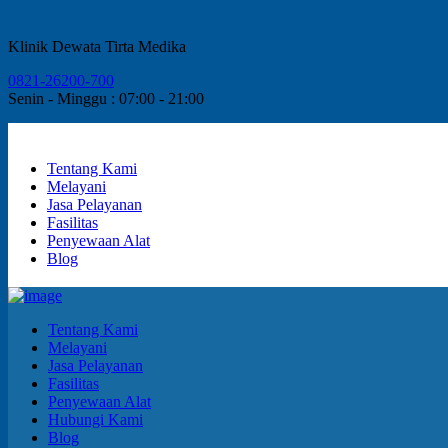
Klinik Dewata Tirta Medika
0821-26200-700
Senin - Minggu : 07:00 - 21:00
Tentang Kami
Melayani
Jasa Pelayanan
Fasilitas
Penyewaan Alat
Blog
Tentang Kami
Melayani
Jasa Pelayanan
Fasilitas
Penyewaan Alat
Hubungi Kami
Blog