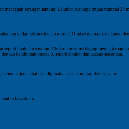
n mencegah serangan jantung. Lakukan olahraga ringan minimal 30 men
hankan kadar kolesterol tetap normal. Hindari memasak makanan denga
 seperti buah dan sayuran. Hindari konsumsi daging merah, jeroan, ku
n dengan kandungan omega 3, seperti alpukat dan kacang-kacangan.
i, beberapa jenis obat bisa digunakan sesuai anjuran dokter, yaitu:
n obat di bawah ini: