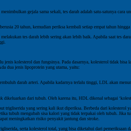
k menimbulkan gejala sama sekali, tes darah adalah satu-satunya cara u
 berusia 20 tahun, kemudian periksa kembali setiap empat tahun hingg
melakukan tes darah lebih sering akan lebih baik. Apabila saat tes darah
ggi.
enis kolesterol dan fungsinya. Pada dasarnya, kolesterol tidak bisa l
da dua jenis lipoprotein yang utama, yaitu:
mbuluh darah arteri. Apabila kadarnya terlalu tinggi, LDL akan menum
 dikeluarkan dari tubuh. Oleh karena itu, HDL dikenal sebagai ‘kolest
sebut trigliserida yang sering kali ikut diperiksa. Berbeda dari kolest
ketika tubuh mengubah sisa kalori yang tidak terpakai oleh tubuh. Jika
dapat meningkatkan risiko penyakit jantung dan stroke.
liserida, serta kolesterol total, yang bisa diketahui dari pemeriksaan d