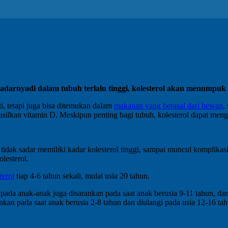
kadarnya
di dalam tubuh terlalu tinggi, kolesterol akan menumpu
i, tetapi juga bisa ditemukan dalam
makanan yang berasal dari hewan
,
lkan vitamin D. Meskipun penting bagi tubuh, kolesterol dapat mengga
dak sadar memiliki kadar kolesterol tinggi, sampai muncul komplikasi s
lesterol.
terol
tiap 4-6 tahun sekali, mulai usia 20 tahun.
pada anak-anak juga disarankan pada saat anak berusia 9-11 tahun, dan
rankan pada saat anak berusia 2-8 tahun dan diulangi pada usia 12-16 ta