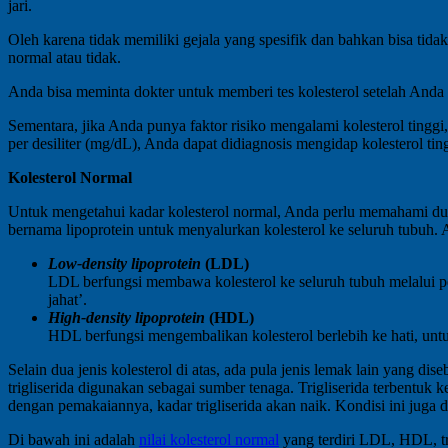
jari.
Oleh karena tidak memiliki gejala yang spesifik dan bahkan bisa tida
normal atau tidak.
Anda bisa meminta dokter untuk memberi tes kolesterol setelah Anda
Sementara, jika Anda punya faktor risiko mengalami kolesterol tinggi, 
per desiliter (mg/dL), Anda dapat didiagnosis mengidap kolesterol tin
Kolesterol Normal
Untuk mengetahui kadar kolesterol normal, Anda perlu memahami dulu j
bernama lipoprotein untuk menyalurkan kolesterol ke seluruh tubuh. A
Low-density lipoprotein
(LDL)
LDL berfungsi membawa kolesterol ke seluruh tubuh melalui pe
jahat’.
High-density lipoprotein
(HDL)
HDL berfungsi mengembalikan kolesterol berlebih ke hati, untuk
Selain dua jenis kolesterol di atas, ada pula jenis lemak lain yang di
trigliserida digunakan sebagai sumber tenaga. Trigliserida terbentuk 
dengan pemakaiannya, kadar trigliserida akan naik. Kondisi ini juga 
Di bawah ini adalah
nilai kolesterol normal
yang terdiri LDL, HDL, trig