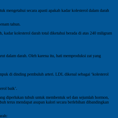
ntuk mengetahui secara apasti apakah kadar kolesterol dalam darah
a enam tahun.
, kadar kolesterol darah total diketahui berada di atas 240 miligram
arut dalam darah. Oleh karena itu, hati memproduksi zat yang
puk di dinding pembuluh arteri. LDL dikenal sebagai ‘kolesterol
erol baik’.
erol yang diperlukan tubuh untuk membentuk sel dan sejumlah hormon,
 tubuh terus mendapat asupan kalori secara berlebihan dibandingkan
arah: