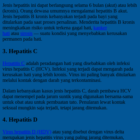
Jenis hepatitis ini dapat berlangsung selama 6 bulan (akut) atau lebih
(kronis). Orang dewasa umumnya mengalamai hepatitis B akut.
Jenis hepatitis B kronis kebanyakan terjadi pada bayi yang
ditularkan pada saat proses persalinan. Menderita hepatitis B kronis
meningkatkan risiko untuk terkena gagal hati,
kanker
hati
atau
sirosis
— suatu kondisi yang menyebabkan kerusakan
permanen pada hati.
3. Hepatitis C
Hepatitis C
adalah peradangan hati yang disebabkan oleh infeksi
virus hepatitis C (HCV). Infeksi yang terjadi dapat mengarah pada
kerusakan hati yang lebih kronis. Virus ini paling banyak ditularkan
melalui kontak dengan darah yang terkontaminasi.
Dalam kebanyakan kasus jenis hepatitis C, darah pembawa HCV
dapat menempel pada jarum suntik yang digunakan bersama-sama
untuk obat atau untuk pembuatan tato. Penularan lewat kontak
seksual mungkin saja terjadi, tetapi jarang ditemukan.
4. Hepatitis D
Virus hepatitis D (HDV)
atau yang disebut dengan virus delta
merupakan jenis hepatitis virus yang paling jarang ditemukan,