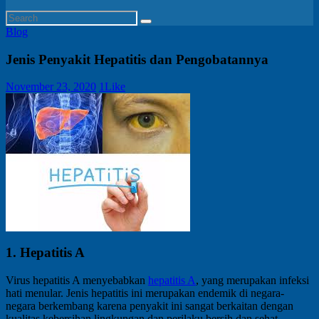
Blog
Jenis Penyakit Hepatitis dan Pengobatannya
November 23, 2020
1
Like
1. Hepatitis A
Virus hepatitis A menyebabkan
hepatitis A
, yang merupakan infeksi
hati menular. Jenis hepatitis ini merupakan endemik di negara-
negara berkembang karena penyakit ini sangat berkaitan dengan
kualitas kebersihan lingkungan dan perilaku bersih dan sehat.