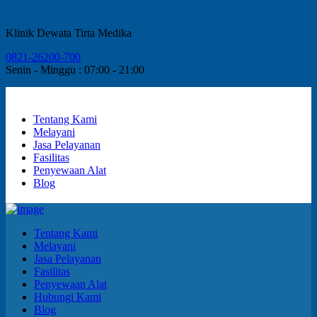
Klinik Dewata Tirta Medika
0821-26200-700
Senin - Minggu : 07:00 - 21:00
Tentang Kami
Melayani
Jasa Pelayanan
Fasilitas
Penyewaan Alat
Blog
Tentang Kami
Melayani
Jasa Pelayanan
Fasilitas
Penyewaan Alat
Hubungi Kami
Blog