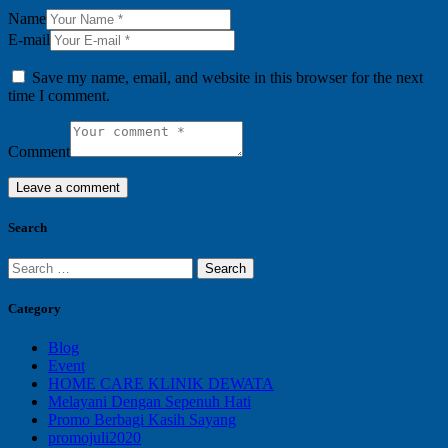
Name
E-mail
Save my name, email, and website in this browser for the next
time I comment.
Comment
Search
Search
for:
Category
Blog
Event
HOME CARE KLINIK DEWATA
Melayani Dengan Sepenuh Hati
Promo Berbagi Kasih Sayang
promojuli2020