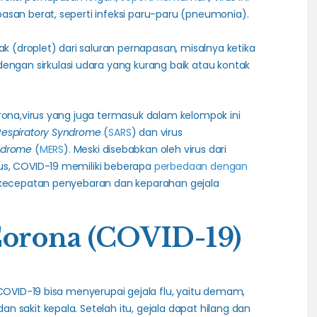
asan berat, seperti infeksi paru-paru (pneumonia).
ak (droplet) dari saluran pernapasan, misalnya ketika
engan sirkulasi udara yang kurang baik atau kontak
orona,virus yang juga termasuk dalam kelompok ini
Respiratory Syndrome
(
SARS
) dan virus
yndrome
(
MERS
). Meski disebabkan oleh virus dari
us, COVID-19 memiliki beberapa
perbedaan dengan
l kecepatan penyebaran dan keparahan gejala
Corona (COVID-19)
 COVID-19 bisa menyerupai gejala flu, yaitu demam,
 dan sakit kepala. Setelah itu, gejala dapat hilang dan