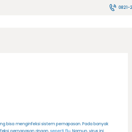
TENTANG KAMI
0821-
MELAYANI
JASA PELAYANAN
FASILITAS
PENYEWAAN ALAT
HUBUNGI KAMI
BLOG
ang bisa menginfeksi sistem pernapasan. Pada banyak
nfeksi pernapasan ringan,
seperti flu
. Namun, virus ini