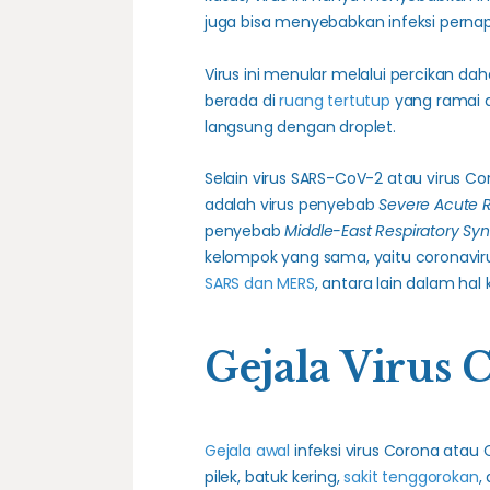
juga bisa menyebabkan infeksi pernap
Virus ini menular melalui percikan dah
berada di
ruang tertutup
yang ramai d
langsung dengan droplet.
Selain virus SARS-CoV-2 atau virus C
adalah virus penyebab
Severe Acute 
penyebab
Middle-East Respiratory S
kelompok yang sama, yaitu coronavir
SARS dan MERS
, antara lain dalam ha
Gejala Virus 
Gejala awal
infeksi virus Corona atau
pilek, batuk kering,
sakit tenggorokan
,