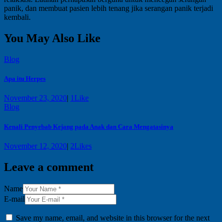
panik, dan membuat pasien lebih tenang jika serangan panik terjadi
kembali.
You May Also Like
Blog
Apa itu Herpes
November 23, 2020
|
1
Like
Blog
Kenali Penyebab Kejang pada Anak dan Cara Mengatasinya
November 12, 2020
|
2
Likes
Leave a comment
Name
E-mail
Save my name, email, and website in this browser for the next