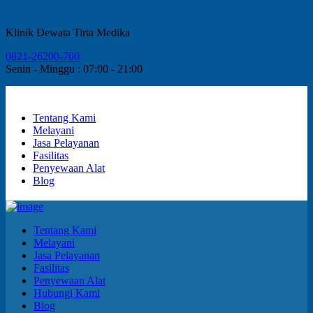
Klinik Dewata Tirta Medika
0821-26200-700
Senin - Minggu : 07:00 - 21:00
Tentang Kami
Melayani
Jasa Pelayanan
Fasilitas
Penyewaan Alat
Blog
Tentang Kami
Melayani
Jasa Pelayanan
Fasilitas
Penyewaan Alat
Hubungi Kami
Blog