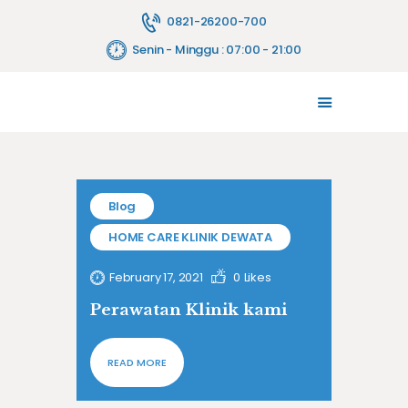
0821-26200-700
Senin - Minggu : 07:00 - 21:00
TENTANG KAMI
MELAYANI
JASA PELAYANAN
FASILITAS
Blog
PENYEWAAN ALAT
HOME CARE KLINIK DEWATA
HUBUNGI KAMI
BLOG
February 17, 2021
0
Likes
Perawatan Klinik kami
READ MORE