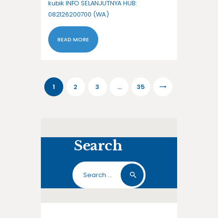
kubik INFO SELANJUTNYA HUB:
082126200700 (WA)
READ MORE
Posts
PAGE
1
PAGE
2
PAGE
3
…
>
PAGE
35
navigation
Search
Search
for: