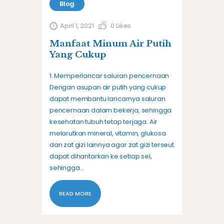
Blog
April 1, 2021
0
Likes
Manfaat Minum Air Putih
Yang Cukup
1. Memperlancar saluran pencernaan
Dengan asupan air putih yang cukup
dapat membantu lancarnya saluran
pencernaan dalam bekerja, sehingga
kesehatan tubuh tetap terjaga. Air
melarutkan mineral, vitamin, glukosa
dan zat gizi lainnya agar zat gizi terseut
dapat dihantarkan ke setiap sel,
sehingga…
READ MORE