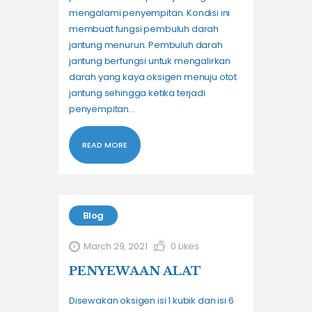
mengalami penyempitan. Kondisi ini
membuat fungsi pembuluh darah
jantung menurun. Pembuluh darah
jantung berfungsi untuk mengalirkan
darah yang kaya oksigen menuju otot
jantung sehingga ketika terjadi
penyempitan…
READ MORE
Blog
March 29, 2021
0
Likes
PENYEWAAN ALAT
Disewakan oksigen isi 1 kubik dan isi 6