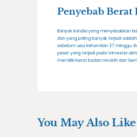
Penyebab Berat
Banyak kondisi yang menyebabkan ba
dan yang paling banyak terjadi adala
sebelum usia kehamilan 37 minggu. 
pesat yang terjadi pada trimester akh
memiliki berat badan rendah dan bert
You May Also Like