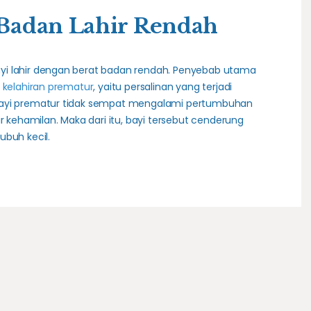
 Badan Lahir Rendah
yi lahir dengan berat badan rendah. Penyebab utama
h
kelahiran prematur
, yaitu persalinan yang terjadi
Bayi prematur tidak sempat mengalami pertumbuhan
ir kehamilan. Maka dari itu, bayi tersebut cenderung
ubuh kecil.