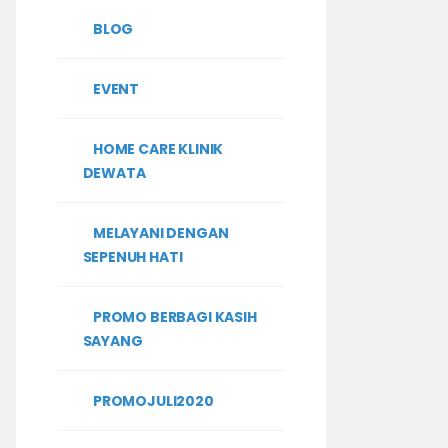
BLOG
EVENT
HOME CARE KLINIK
DEWATA
MELAYANI DENGAN
SEPENUH HATI
PROMO BERBAGI KASIH
SAYANG
PROMOJULI2020