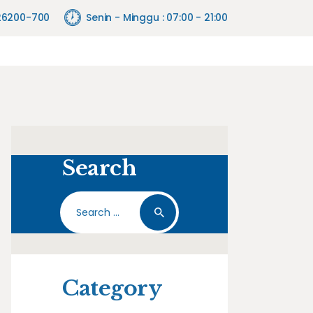
26200-700
Senin - Minggu : 07:00 - 21:00
Search
Search
for:
Category