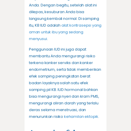
Anda. Dengan begitu, setelah alat ini
dilepas, kesuburan Anda bisa
langsung kembali normal. Di samping
itu, KB IUD adalah
alat kontrasepsi yang
aman untuk ibu yang sedang
menyusui
.
Penggunaan IUD ini juga dapat
membantu Anda mengurangi risiko
terkena kanker serviks dan kanker
endometrium, serta tidak memberikan
efek samping peningkatan berat
badan layaknya salah satu efek
samping pil KB. IUD hormonal bahkan
bisa mengurangi nyeri dan kram PMS,
mengurangi aliran darah yang terlalu
deras selama menstruasi, dan
menurunkan risiko
kehamilan ektopik
.