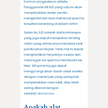
hormon progesteron sintetis.
Penggunaan KB IUD yang satu ini akan
menyebabkan lendir serviks
mengental dan bisa membuat sperma
kesulitan berenang di dalam rahim.
Selain itu, IUD adalah alat kontrasepsi
yang juga dapat menipiskan dinding
rahim yang seharusnya menebal saat
pembuahan terjadi. Tentu hal ini dapat
menghentikan terjadinya ovulasi dan
mencegah sel sperma membuahi sel
telur. KB spiral ini juga dapat
mengurangi aliran darah untuk wanita
dengan menstruasi yang sering kali
menyebabkan rasa sakit, atau lebih
sering dikenal dengan
sebutan
dismenore
.
Apakah alat