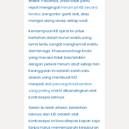
efektif. Pasalnya, Anda tidak perlu
repot mengingat
minum pil KB secara
teratur
, bergonta-ganti alat, atau
mengisi ulang resep setiap saat.
Kemampuan KB spiral ini untuk
bertahan dalam kurun waktu yang
lama tentu sangat menghemat waktu
dan tenaga. Khususnya bagi Anda
yang merasa tidak bisa telaten
dengan jadwal minum obat setiap hari.
Keunggulan ini adalah salah satu
alasan yang membuat IUD
menjadi
alat pencegah kehamilan
yang paling efektif
dibandingkan alat
kontrasepsi lainnya.
Selain itu lebih efisien, kelebihan
lainnya dari IUD adalah alat
kontrasepsi ini bisa dilepas kapan saja
tanpa harus memengaruhi kesuburan