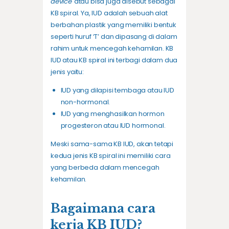
device
atau bisa juga disebut sebagai
KB spiral. Ya, IUD adalah sebuah alat
berbahan plastik yang memiliki bentuk
seperti huruf ‘T’ dan dipasang di dalam
rahim untuk mencegah kehamilan. KB
IUD atau KB spiral ini terbagi dalam dua
jenis yaitu:
IUD yang dilapisi tembaga atau IUD
non-hormonal.
IUD yang menghasilkan hormon
progesteron atau IUD hormonal.
Meski sama-sama KB IUD, akan tetapi
kedua jenis KB spiral ini memiliki cara
yang berbeda dalam mencegah
kehamilan.
Bagaimana cara
kerja KB IUD?