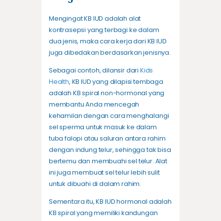
Mengingat KB IUD adalah alat
kontrasepsi yang terbagi ke dalam
dua jenis, maka cara kerja dari KB IUD
juga dibedakan berdasarkan jenisnya.
Sebagai contoh, dilansir dari
Kids
Health
, KB IUD yang dilapisi tembaga
adalah KB spiral non-hormonal yang
membantu Anda mencegah
kehamilan dengan cara menghalangi
sel sperma untuk masuk ke dalam
tuba falopi atau saluran antara rahim
dengan indung telur, sehingga tak bisa
bertemu dan membuahi sel telur. Alat
ini juga membuat sel telur lebih sulit
untuk dibuahi di dalam rahim.
Sementara itu, KB IUD hormonal adalah
KB spiral yang memiliki kandungan