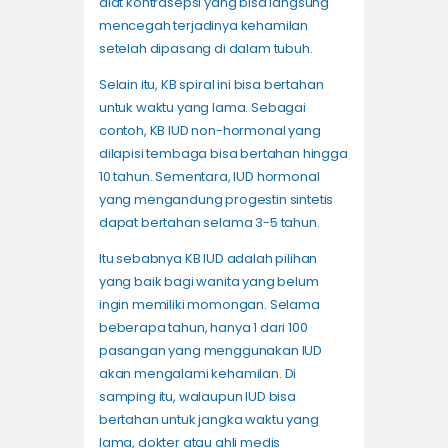
alat kontrasepsi yang bisa langsung
mencegah terjadinya kehamilan
setelah dipasang di dalam tubuh.
Selain itu, KB spiral ini bisa bertahan
untuk waktu yang lama. Sebagai
contoh, KB IUD non-hormonal yang
dilapisi tembaga bisa bertahan hingga
10 tahun. Sementara, IUD hormonal
yang mengandung progestin sintetis
dapat bertahan selama 3-5 tahun.
Itu sebabnya KB IUD adalah pilihan
yang baik bagi wanita yang belum
ingin memiliki momongan. Selama
beberapa tahun, hanya 1 dari 100
pasangan yang menggunakan IUD
akan mengalami kehamilan. Di
samping itu, walaupun IUD bisa
bertahan untuk jangka waktu yang
lama, dokter atau ahli medis