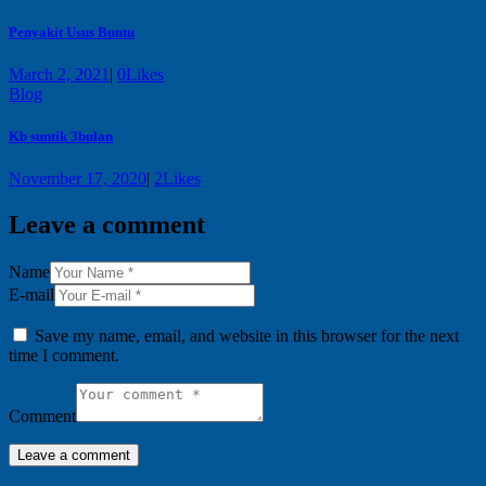
Penyakit Usus Buntu
March 2, 2021
|
0
Likes
Blog
Kb suntik 3bulan
November 17, 2020
|
2
Likes
Leave a comment
Name
E-mail
Save my name, email, and website in this browser for the next
time I comment.
Comment