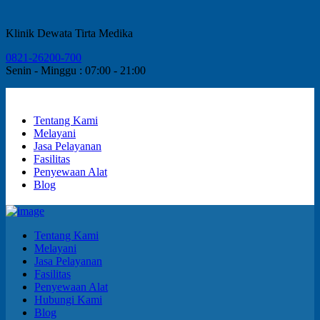
Klinik Dewata Tirta Medika
0821-26200-700
Senin - Minggu : 07:00 - 21:00
Tentang Kami
Melayani
Jasa Pelayanan
Fasilitas
Penyewaan Alat
Blog
Tentang Kami
Melayani
Jasa Pelayanan
Fasilitas
Penyewaan Alat
Hubungi Kami
Blog