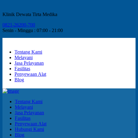
Klinik Dewata Tirta Medika
0821-26200-700
Senin - Minggu : 07:00 - 21:00
Tentang Kami
Melayani
Jasa Pelayanan
Fasilitas
Penyewaan Alat
Blog
Tentang Kami
Melayani
Jasa Pelayanan
Fasilitas
Penyewaan Alat
Hubungi Kami
Blog