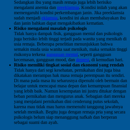
Sedangkan ibu yang masih remaja juga lebih berisiko
mengalami anemia dan
preeklamsia
. Kondisi inilah yang akan
memengaruhi kondisi perkembangan janin. Jika preeklamsia
sudah menjadi
eklamsia
, kondisi ini akan membahayakan ibu
dan janin bahkan dapat mengakibatkan kematian.
Risiko mengalami masalah psikologis
Tidak hanya dampak fisik, gangguan mental dan psikologis
juga berisiko lebih tinggi terjadi pada wanita yang menikah di
usia remaja. Beberapa penelitian menunjukkan bahwa
semakin muda usia wanita saat menikah, maka semakin tinggi
risikonya terkena
gangguan mental
, seperti gangguan
kecemasan, gangguan mood, dan
depresi
, di kemudian hari.
Risiko memiliki tingkat sosial dan ekonomi yang rendah
Tidak hanya dari segi kesehatan, pernikahan dini juga bisa
dikatakan merampas hak masa remaja perempuan itu sendiri.
Di mana pada masa itu seharusnya dipenuhi oleh bermain dan
belajar untuk mencapai masa depan dan kemampuan finansial
yang lebih baik. Namun kesempatan ini justru ditukar dengan
beban pernikahan dan mengurus anak. Sebagian dari mereka
yang menjalani pernikahan dini cenderung putus sekolah,
karena mau tidak mau harus memenuhi tanggung jawabnya
setelah menikah. Begitu juga dengan remaja pria yang secara
psikologis belum siap menanggung nafkah dan berperan
sebagai suami dan ayah.