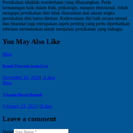
Pernikahan tidaklah sesederhana yang dibayangkan. Perlu
kematangan baik dalam fisik, psikologis, maupun emosional. Inilah
mengapa pernikahan dini tidak disarankan dan alasan angka
pernikahan dini harus ditekan. Kedewasaan diri baik secara mental
dan finansial juga merupakan aspek penting yang perlu diperhatikan
sebelum memutuskan untuk menjalani pernikahan yang bahagia.
You May Also Like
Blog
Kenali Penyakit Asam Urat
November 16, 2020
|
3
Likes
Blog
Tekanan Darah Rendah
February 23, 2021
|
0
Likes
Leave a comment
Name