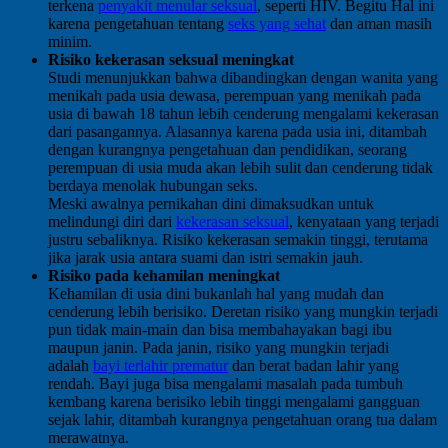
terkena
penyakit menular seksual
, seperti HIV. Begitu Hal ini
karena pengetahuan tentang
seks yang sehat
dan aman masih
minim.
Risiko kekerasan seksual meningkat
Studi menunjukkan bahwa dibandingkan dengan wanita yang
menikah pada usia dewasa, perempuan yang menikah pada
usia di bawah 18 tahun lebih cenderung mengalami kekerasan
dari pasangannya. Alasannya karena pada usia ini, ditambah
dengan kurangnya pengetahuan dan pendidikan, seorang
perempuan di usia muda akan lebih sulit dan cenderung tidak
berdaya menolak hubungan seks.
Meski awalnya pernikahan dini dimaksudkan untuk
melindungi diri dari
kekerasan seksual
, kenyataan yang terjadi
justru sebaliknya. Risiko kekerasan semakin tinggi, terutama
jika jarak usia antara suami dan istri semakin jauh.
Risiko pada kehamilan meningkat
Kehamilan di usia dini bukanlah hal yang mudah dan
cenderung lebih berisiko. Deretan risiko yang mungkin terjadi
pun tidak main-main dan bisa membahayakan bagi ibu
maupun janin. Pada janin, risiko yang mungkin terjadi
adalah
bayi terlahir prematur
dan berat badan lahir yang
rendah. Bayi juga bisa mengalami masalah pada tumbuh
kembang karena berisiko lebih tinggi mengalami gangguan
sejak lahir, ditambah kurangnya pengetahuan orang tua dalam
merawatnya.