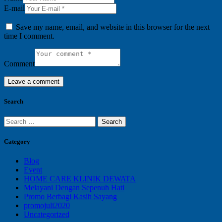
E-mail
Save my name, email, and website in this browser for the next
time I comment.
Comment
Search
Search
for:
Category
Blog
Event
HOME CARE KLINIK DEWATA
Melayani Dengan Sepenuh Hati
Promo Berbagi Kasih Sayang
promojuli2020
Uncategorized