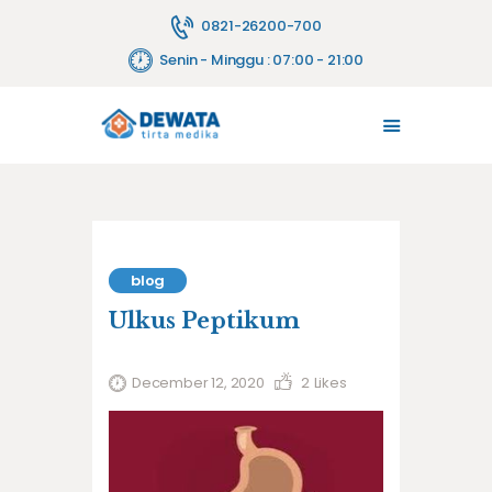
0821-26200-700
Senin - Minggu : 07:00 - 21:00
TENTANG KAMI
MELAYANI
JASA PELAYANAN
FASILITAS
PENYEWAAN ALAT
blog
HUBUNGI KAMI
Ulkus Peptikum
BLOG
December 12, 2020
2
Likes