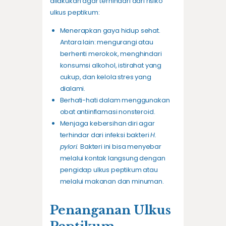
dilakukan agar terhindari dari risiko
ulkus peptikum:
Menerapkan gaya hidup sehat.
Antara lain: mengurangi atau
berhenti merokok, menghindari
konsumsi alkohol, istirahat yang
cukup, dan kelola stres yang
dialami.
Berhati-hati dalam menggunakan
obat antiinflamasi nonsteroid.
Menjaga kebersihan diri agar
terhindar dari infeksi bakteri
H.
pylori.
Bakteri ini bisa menyebar
melalui kontak langsung dengan
pengidap ulkus peptikum atau
melalui makanan dan minuman.
Penanganan Ulkus