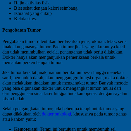
R
ajin aktivitas fisik
D
iet sehat dengan kalori seimbang
I
stirahat yang cukup
K
elola stres.
Pengobatan Tumor
Pengobatan tumor ditentukan berdasarkan jenis, ukuran, letak, serta
jinak atau ganasnya tumor. Pada tumor jinak yang ukurannya kecil
dan tidak menimbulkan gejala, penanganan tidak perlu dilakukan.
Dokter hanya akan menganjurkan pemeriksaan berkala untuk
memantau perkembangan tumor.
Jika tumor bersifat jinak, namun berukuran besar hingga menekan
saraf, pembuluh darah, atau mengganggu fungsi organ, maka dokter
akan melakukan tindakan untuk mengangkat tumor. Banyak metode
yang bisa digunakan dokter untuk mengangkat tumor, mulai dari
dari penggunaan sinar laser hingga tindakan operasi dengan sayatan
pisau bedah.
Selain pengangkatan tumor, ada beberapa terapi untuk tumor yang
dapat dilakukan oleh
dokter onkologi
, khususnya pada tumor ganas
atau kanker, yaitu:
Kemoterapi
. Terapi ini bertujuan untuk membunuh sel