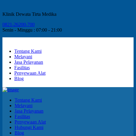
Klinik Dewata Tirta Medika
0821-26200-700
Senin - Minggu : 07:00 - 21:00
Tentang Kami
Melayani
Jasa Pelayanan
Fasilitas
Penyewaan Alat
Blog
Tentang Kami
Melayani
Jasa Pelayanan
Fasilitas
Penyewaan Alat
Hubungi Kami
Blog