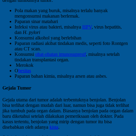
dengan tumbuhnya tumor:
Pola makan yang buruk, misalnya terlalu banyak
mengonsumsi makanan berlemak.
Paparan sinar matahari
Infeksi virus atau bakteri, misalnya
HPV
, virus hepatitis,
dan
H. pylori
Konsumsi alkohol yang berlebihan
Paparan radiasi akibat tindakan medis, seperti foto Rontgen
atau CT scan.
Konsumsi
obat-obatan imunosupresif
, misalnya setelah
tindakan transplantasi organ.
Merokok
O
besitas
Paparan bahan kimia, misalnya arsen atau asbes.
Gejala Tumor
Gejala utama dari tumor adalah terbentuknya benjolan. Benjolan
bisa terlihat dengan mudah dari luar, namun bisa juga tidak terlihat
jika tumbuh pada organ dalam. Biasanya benjolan pada organ dalam
baru diketahui setelah dilakukan pemeriksaan oleh dokter. Pada
kasus tertentu, benjolan yang mirip dengan tumor itu bisa
disebabkan oleh adanya
kista
.