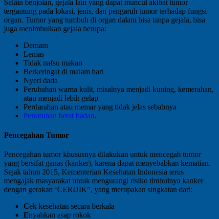
Selain benjolan, gejala lain yang dapat muncul akibat tumor
tergantung pada lokasi, jenis, dan pengaruh tumor terhadap fungsi
organ. Tumor yang tumbuh di organ dalam bisa tanpa gejala, bisa
juga menimbulkan gejala berupa:
Demam
Lemas
Tidak nafsu makan
Berkeringat di malam hari
Nyeri dada
Perubahan warna kulit, misalnya menjadi kuning, kemerahan,
atau menjadi lebih gelap
Perdarahan atau memar yang tidak jelas sebabnya
Penurunan berat badan
.
Pencegahan Tumor
Pencegahan tumor khususnya dilakukan untuk mencegah tumor
yang bersifat ganas (kanker), karena dapat menyebabkan kematian.
Sejak tahun 2015, Kementerian Kesehatan Indonesia terus
mengajak masyarakat untuk mengurangi risiko timbulnya kanker
dengan gerakan ‘CERDIK”, yang merupakan singkatan dari:
C
ek kesehatan secara berkala
E
nyahkan asap rokok