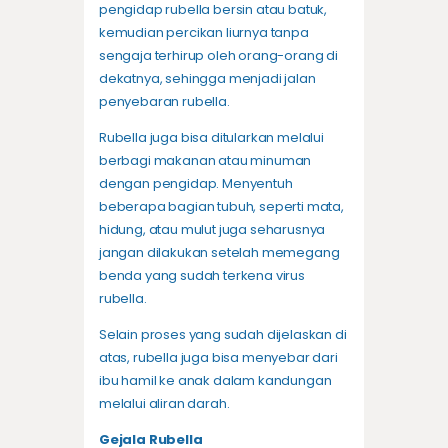
pengidap rubella bersin atau batuk,
kemudian percikan liurnya tanpa
sengaja terhirup oleh orang-orang di
dekatnya, sehingga menjadi jalan
penyebaran rubella.
Rubella juga bisa ditularkan melalui
berbagi makanan atau minuman
dengan pengidap. Menyentuh
beberapa bagian tubuh, seperti mata,
hidung, atau mulut juga seharusnya
jangan dilakukan setelah memegang
benda yang sudah terkena virus
rubella.
Selain proses yang sudah dijelaskan di
atas, rubella juga bisa menyebar dari
ibu hamil ke anak dalam kandungan
melalui aliran darah.
Gejala Rubella