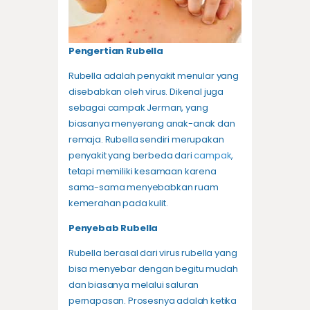
Pengertian Rubella
Rubella adalah penyakit menular yang
disebabkan oleh virus. Dikenal juga
sebagai campak Jerman, yang
biasanya menyerang anak-anak dan
remaja. Rubella sendiri merupakan
penyakit yang berbeda dari
campak
,
tetapi memiliki kesamaan karena
sama-sama menyebabkan ruam
kemerahan pada kulit.
Penyebab Rubella
Rubella berasal dari virus rubella yang
bisa menyebar dengan begitu mudah
dan biasanya melalui saluran
pernapasan. Prosesnya adalah ketika