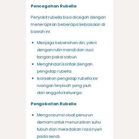
Pencegahan Rubella
Penyakit rubella bisa dicegah dengan
menerapkan beberapa kebiasaan di
bawah ini:
Menjaga kebersihan diri, yakni
dengan rutin mandi dan cuci
tangan pakai sabun.
Menghindari kontak dengan
pengidap rubella.
Isolasikan pengidap rubella ke
ruangan terpisah yang jauh
dari anggota keluarga.
Pengobatan Rubella
Mengonsumsi obat penurun
demam untuk menurunkan suhu
tubuh dan meredakan rasa nyeri
pada sendi.