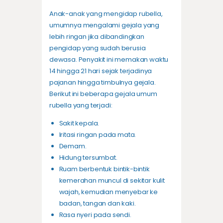
Anak-anak yang mengidap rubella,
umumnya mengalami gejala yang
lebih ringan jika dibandingkan
pengidap yang sudah berusia
dewasa. Penyakit ini memakan waktu
14 hingga 21 hari sejak terjadinya
pajanan hingga timbulnya gejala.
Berikut ini beberapa gejala umum
rubella yang terjadi:
Sakit kepala.
Iritasi ringan pada mata.
Demam.
Hidung tersumbat.
Ruam
berbentuk bintik-bintik
kemerahan muncul di sekitar kulit
wajah, kemudian menyebar ke
badan, tangan dan kaki.
Rasa nyeri pada sendi.