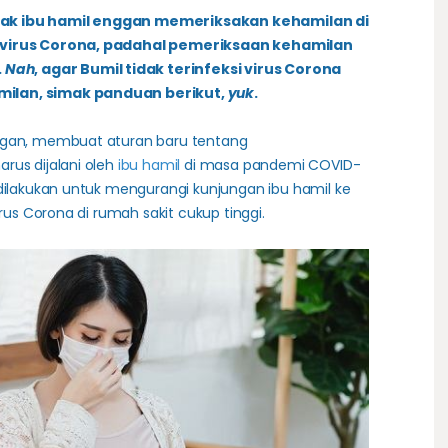
yak ibu hamil enggan memeriksakan kehamilan di
r virus Corona, padahal pemeriksaan kehamilan
.
Nah
, agar Bumil tidak terinfeksi virus Corona
ilan, simak panduan berikut,
yuk
.
ungan, membuat aturan baru tentang
rus dijalani oleh
ibu hamil
di masa pandemi COVID-
 dilakukan untuk mengurangi kunjungan ibu hamil ke
irus Corona di rumah sakit cukup tinggi.