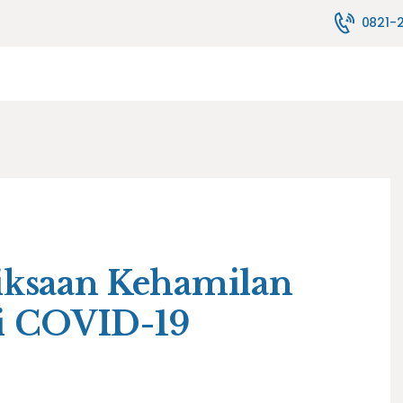
TENTANG KAMI
0821-
MELAYANI
JASA PELAYANAN
FASILITAS
PENYEWAAN ALAT
HUBUNGI KAMI
BLOG
ksaan Kehamilan
i COVID-19