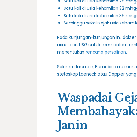
Satu kali di usia kehamilan 28 min
Satu kali di usia kehamilan 32 min
Satu kali di usia kehamilan 36 min
Seminggu sekali sejak usia kehami
Pada kunjungan-kunjungan ini, dokte
urine, dan USG untuk memantau tumbu
menentukan
rencana persalinan
.
Selama di rumah, Bumil bisa memanta
stetoskop Laeneck atau Doppler yang 
Waspadai Gej
Membahayaka
Janin