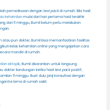
anlah pemeriksaan dengan
test pack
di rumah. Bila hasil
sia kehamilan
mulai dari hari pertama haid terakhir
ang dari 11 minggu, Bumil belum perlu melakukan
ungan.
an atau pun dokter, Bumil bisa memanfaatkan fasilitas
gikuti kelas kehamilan
online
yang mengajarkan cara
cara mandiri di rumah.
ilan ektopik
, Bumil disarankan untuk langsung
u dokter kandungan ketika hasil
test pack
positif,
milan 11 minggu. Buat dulu janji konsultasi dengan
ngantre lama di rumah sakit.
a