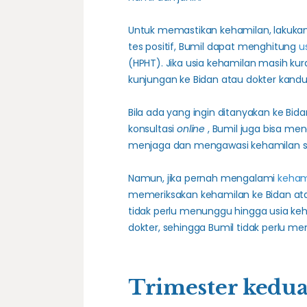
Untuk memastikan kehamilan, lakuk
tes positif, Bumil dapat menghitung
u
(HPHT). Jika usia kehamilan masih kur
kunjungan ke Bidan atau dokter kand
Bila ada yang ingin ditanyakan ke Bid
konsultasi
online
, Bumil juga bisa men
menjaga dan mengawasi kehamilan se
Namun, jika pernah mengalami
keham
memeriksakan kehamilan ke Bidan ata
tidak perlu menunggu hingga usia keha
dokter, sehingga Bumil tidak perlu me
Trimester kedu