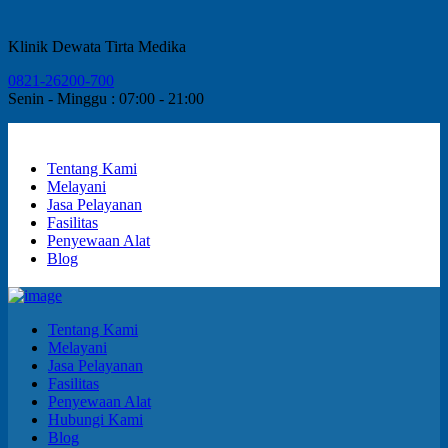
Klinik Dewata Tirta Medika
0821-26200-700
Senin - Minggu : 07:00 - 21:00
Tentang Kami
Melayani
Jasa Pelayanan
Fasilitas
Penyewaan Alat
Blog
Tentang Kami
Melayani
Jasa Pelayanan
Fasilitas
Penyewaan Alat
Hubungi Kami
Blog