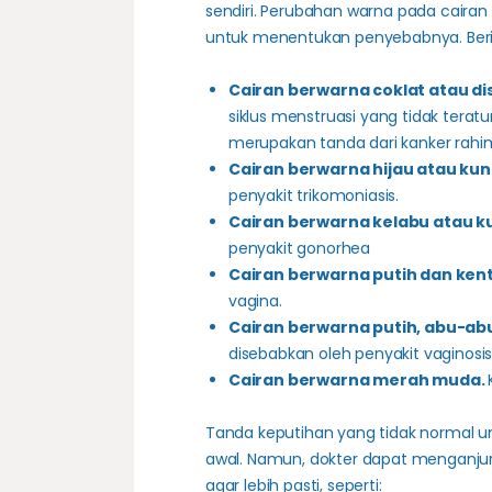
sendiri. Perubahan warna pada cairan 
untuk menentukan penyebabnya. Beri
Cairan berwarna coklat atau di
siklus menstruasi yang tidak teratur.
merupakan tanda dari kanker rahim
Cairan berwarna hijau atau kun
penyakit trikomoniasis.
Cairan berwarna kelabu atau k
penyakit gonorhea
Cairan berwarna putih dan kent
vagina.
Cairan berwarna putih, abu-abu,
disebabkan oleh penyakit vaginosis 
Cairan berwarna merah muda.
Tanda keputihan yang tidak normal 
awal. Namun, dokter dapat menganju
agar lebih pasti, seperti: