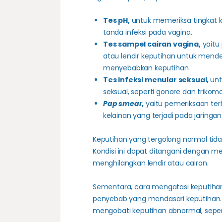
Tes pH,
untuk memeriksa tingkat 
tanda infeksi pada vagina.
Tes sampel cairan vagina,
yaitu
atau lendir keputihan untuk mendet
menyebabkan keputihan.
Tes infeksi menular seksual,
unt
seksual, seperti gonore dan trikomo
Pap smear
,
yaitu pemeriksaan ter
kelainan yang terjadi pada jaringan 
Keputihan yang tergolong normal ti
Kondisi ini dapat ditangani dengan m
menghilangkan lendir atau cairan.
Sementara, cara mengatasi keputihan
penyebab yang mendasari keputihan.
mengobati keputihan abnormal, seper