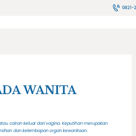
TENTANG KAMI
0821-
MELAYANI
JASA PELAYANAN
FASILITAS
PENYEWAAN ALAT
HUBUNGI KAMI
BLOG
ADA WANITA
 atau cairan keluar dari vagina. Keputihan merupakan
rsihan dan kelembapan organ kewanitaan.