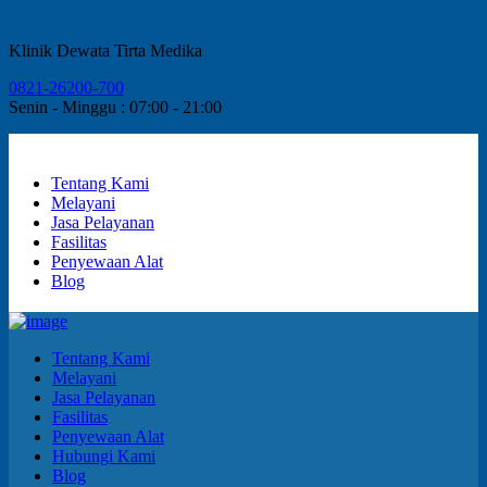
Klinik Dewata Tirta Medika
0821-26200-700
Senin - Minggu : 07:00 - 21:00
Tentang Kami
Melayani
Jasa Pelayanan
Fasilitas
Penyewaan Alat
Blog
Tentang Kami
Melayani
Jasa Pelayanan
Fasilitas
Penyewaan Alat
Hubungi Kami
Blog