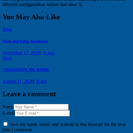
dibunuh menggunakan radiasi dari sinar X.
You May Also Like
Blog
Mitos dan Fakta Kesehatan
November 17, 2020
|
3
Likes
Blog
YOGA UNTUK IBU HAMIL
August 11, 2020
|
1
Like
Leave a comment
Name
E-mail
Save my name, email, and website in this browser for the next
time I comment.