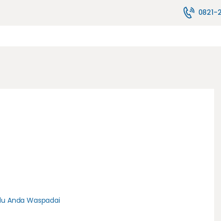
TENTANG KAMI
0821-
MELAYANI
JASA PELAYANAN
FASILITAS
PENYEWAAN ALAT
HUBUNGI KAMI
BLOG