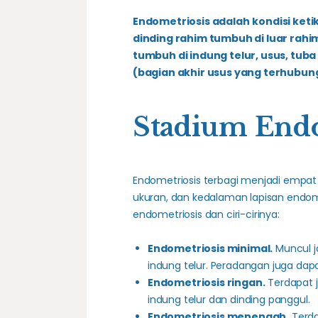
Endometriosis adalah
kondisi ket
dinding rahim tumbuh di luar rahi
tumbuh di indung telur, usus, tuba 
(bagian akhir usus yang terhubung
Stadium Endo
Endometriosis terbagi menjadi empat 
ukuran, dan kedalaman lapisan endome
endometriosis dan ciri-cirinya:
Endometriosis minimal.
Muncul j
indung telur. Peradangan juga dapat
Endometriosis ringan.
Terdapat j
indung telur dan dinding panggul.
Endometriosis menengah.
Terda