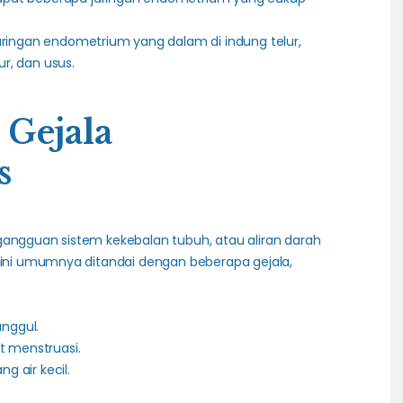
ringan endometrium yang dalam di indung telur,
ur, dan usus.
 Gejala
s
gangguan sistem kekebalan tubuh, atau aliran darah
i ini umumnya ditandai dengan beberapa gejala,
anggul.
t menstruasi.
g air kecil.