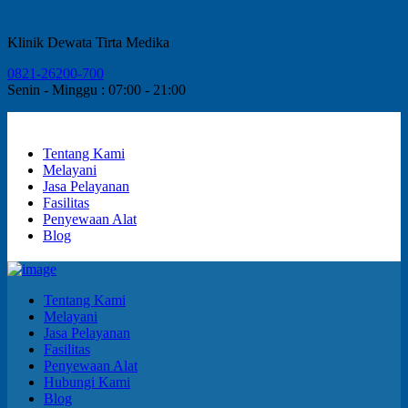
Klinik Dewata Tirta Medika
0821-26200-700
Senin - Minggu : 07:00 - 21:00
Tentang Kami
Melayani
Jasa Pelayanan
Fasilitas
Penyewaan Alat
Blog
Tentang Kami
Melayani
Jasa Pelayanan
Fasilitas
Penyewaan Alat
Hubungi Kami
Blog