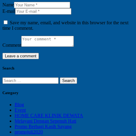
Name
E-mail
Save my name, email, and website in this browser for the next
time I comment.
Comment
Search
Search
for:
Category
Blog
Event
HOME CARE KLINIK DEWATA
Melayani Dengan Sepenuh Hati
Promo Berbagi Kasih Sayang
promojuli2020