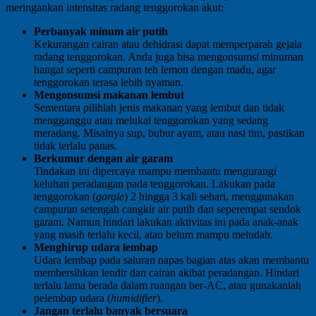
meringankan intensitas radang tenggorokan akut:
Perbanyak minum air putih
Kekurangan cairan atau dehidrasi dapat memperparah gejala
radang tenggorokan. Anda juga bisa mengonsumsi minuman
hangat seperti campuran teh lemon dengan madu, agar
tenggorokan terasa lebih nyaman.
Mengonsumsi makanan lembut
Sementara pilihlah jenis makanan yang lembut dan tidak
mengganggu atau melukai tenggorokan yang sedang
meradang. Misalnya sup, bubur ayam, atau nasi tim, pastikan
tidak terlalu panas.
Berkumur dengan air garam
Tindakan ini dipercaya mampu membantu mengurangi
keluhan peradangan pada tenggorokan. Lakukan pada
tenggorokan (
gargle
) 2 hingga 3 kali sehari, menggunakan
campuran setengah cangkir air putih dan seperempat sendok
garam. Namun hindari lakukan aktivitas ini pada anak-anak
yang masih terlalu kecil, atau belum mampu meludah.
Menghirup udara lembap
Udara lembap pada saluran napas bagian atas akan membantu
membersihkan lendir dan cairan akibat peradangan. Hindari
terlalu lama berada dalam ruangan ber-AC, atau gunakanlah
pelembap udara (
humidifier
).
Jangan terlalu banyak bersuara