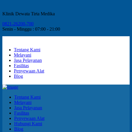
Klinik Dewata Tirta Medika
0821-26200-700
Senin - Minggu : 07:00 - 21:00
Tentang Kami
Melayani
Jasa Pelayanan
Fasilitas
Penyewaan Alat
Blog
Tentang Kami
Melayani
Jasa Pelayanan
Fasilitas
Penyewaan Alat
Hubungi Kami
Blog