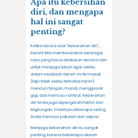
Apa itu kebersihan
diri, dan mengapa
hal ini sangat
penting?
Ketika bicara soal “kebersihan diri”,
berarti kita membicarakan berbagai
cara yang harus dilakukan secara rutin
untuk menjaga tubuh agar selalu
dalam keadaan bersih. Ini termasuk
(tapi tidak selalu terbatas hal ini):
mencuci tangan, mandi, menggosok
gigi, dan mencuci rambut. Kebersihan
diri Anda juga dipengaruhi faktor dari
lingkungan, misalnya seberapa sering
Anda mencuci pakaian dan seprai.
Menjaga kebersihan diri itu sangat
penting, karena beberapa alasan