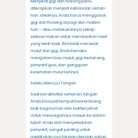
Menyikat gigi dan flossing perlu
diterapkan menjadi kebiasaan sehari-
hari. Idealnya, Anda harus menggosok
gigi dan flossing di pagi dan malam
hari – atau melakukannya setiap
selesai makan untuk memberikan hasil
yang lebih baik. Bila tidak merawat
mulut dan gigi, Anda berisiko
mengalami bau mulut, gigi berlubang,
penyakit gusi, dan gangguan
kesehatan mulut lainnya.
Selalu Mencuci Tangan
Saat beraktivitas seharian, tangan
Anda bisa jadi tempat berkembang
biak bagi kuman dan bakteri jahat.
Untuk mencegahnya masuk ke dalam
tubuh Anda dan menyebabkan
penyakit, sangat penting untuk
melakukan cuci tangan dengan sabun