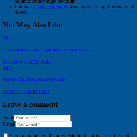
belum direbus hingga mendidih.
Lakukan
vaksinasi hepatitis
sesuai jadwal yang diberikan oleh
dokter.
You May Also Like
Blog
Gejala Awal Penyakit Ginjal Ini Perlu Anda Kenali
December 1, 2020
|
1
Like
Blog
MENGENAL DIAGNOSIS HIV/AIDS
October 6, 2020
|
0
Likes
Leave a comment
Name
E-mail
Save my name, email, and website in this browser for the next