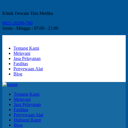
Klinik Dewata Tirta Medika
0821-26200-700
Senin - Minggu : 07:00 - 21:00
Tentang Kami
Melayani
Jasa Pelayanan
Fasilitas
Penyewaan Alat
Blog
Tentang Kami
Melayani
Jasa Pelayanan
Fasilitas
Penyewaan Alat
Hubungi Kami
Blog