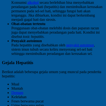
Konsumsi
alkohol
secara berlebihan bisa menyebabkan
peradangan pada hati (hepatitis) dan menimbulkan kerusakan
permanen pada sel-sel hati, sehingga fungsi hati akan
terganggu. Jika dibiarkan, kondisi ini dapat berkembang
menjadi gagal hati dan sirosis.
Obat-obatan tertentu
Penggunaan obat-obatan melebihi dosis dan paparan racun
juga dapat menyebabkan peradangan pada hati. Kondisi ini
disebut
toxic hepatitis
.
Penyakit autoimun
Pada hepatitis yang disebabkan oleh
penyakit autoimun
,
sistem imun tubuh secara keliru menyerang sel-sel hati
sehingga menimbulkan peradangan dan kerusakan sel.
Gejala Hepatitis
Berikut adalah beberapa gejala umum yang muncul pada penderita
hepatitis:
Mual
Muntah
Demam
Kelelahan
Feses berwarna pucat
Urine berwarna gelap