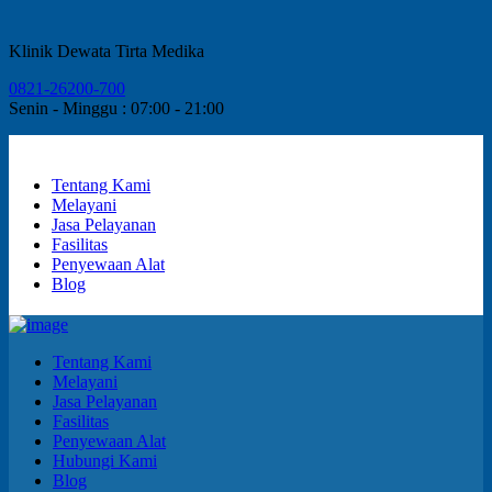
Klinik Dewata Tirta Medika
0821-26200-700
Senin - Minggu : 07:00 - 21:00
Tentang Kami
Melayani
Jasa Pelayanan
Fasilitas
Penyewaan Alat
Blog
Tentang Kami
Melayani
Jasa Pelayanan
Fasilitas
Penyewaan Alat
Hubungi Kami
Blog